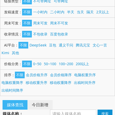
链接类型：
不限
不可带网址
可带网址
发稿速度：
不限
一小时内
二小时内
半天
当天
隔天
2天以上
周末可发：
不限
周末可发
周末不可发
收录情况：
不限
不包收录
百度包收录
AI平台：
不限
DeepSeek
豆包
通义千问
腾讯元宝
文心一言
Kimi
其他
价格分类：
不限
0~50
50~100
100~200
200以上
排序：
不限
会员价格升序
会员价格降序
电脑权重升序
电脑权重降序
移动权重升序
移动权重降序
出稿时间升序
出稿时间降序
媒体查找
今日新增
媒体名称：
搜索