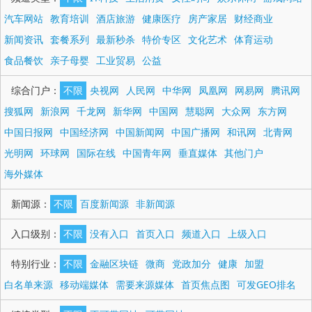
汽车网站
教育培训
酒店旅游
健康医疗
房产家居
财经商业
新闻资讯
套餐系列
最新秒杀
特价专区
文化艺术
体育运动
食品餐饮
亲子母婴
工业贸易
公益
综合门户：
不限
央视网
人民网
中华网
凤凰网
网易网
腾讯网
搜狐网
新浪网
千龙网
新华网
中国网
慧聪网
大众网
东方网
中国日报网
中国经济网
中国新闻网
中国广播网
和讯网
北青网
光明网
环球网
国际在线
中国青年网
垂直媒体
其他门户
海外媒体
新闻源：
不限
百度新闻源
非新闻源
入口级别：
不限
没有入口
首页入口
频道入口
上级入口
特别行业：
不限
金融区块链
微商
党政加分
健康
加盟
白名单来源
移动端媒体
需要来源媒体
首页焦点图
可发GEO排名