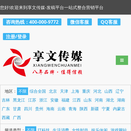
您好!欢迎来到享文传媒-发稿平台一站式整合营销平台
咨询热线：400-000-9772
微信客服
QQ客服
注册/登录
导航
地区：
不限
综合全国
北京
天津
上海
重庆
河北
山西
辽宁
吉林
黑龙江
江苏
浙江
安徽
福建
江西
山东
河南
湖北
湖南
广东
甘肃
四川
贵州
海南
云南
青海
陕西
新疆
宁夏
内蒙古
西藏
广西
频道类型：
不限
IT科技
生活消费
女性时尚
娱乐休闲
游戏网站